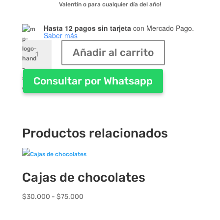
Valentín o para cualquier día del año!
Hasta 12 pagos sin tarjeta
con Mercado Pago.
Saber más
Bouquet
Añadir al carrito
Lilium,
azucenas
y
Consultar por Whatsapp
rosas
en
blanco
y
rojo
Productos relacionados
cantidad
Cajas de chocolates
Rango
$
30.000
-
$
75.000
de