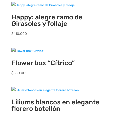
precios:
desde
$30.000
Happy: alegre ramo de
hasta
Girasoles y follaje
$75.000
$
110.000
Flower box “Cítrico”
$
180.000
Liliums blancos en elegante
florero botellón