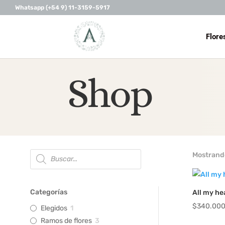
Whatsapp (+54 9) 11-3159-5917
Flore
Shop
Búsqueda
Mostrando
de
productos
Categorías
All my he
$
340.00
Elegidos
1
Ramos de flores
3