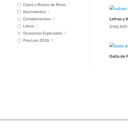
Cajas y Bolsas de flores
1
Nacimientos
1
Complementos
2
Letras y 
Libros
1
$
160.000
Ocasiones Especiales
9
Pascuas 2026
2
Osito de 