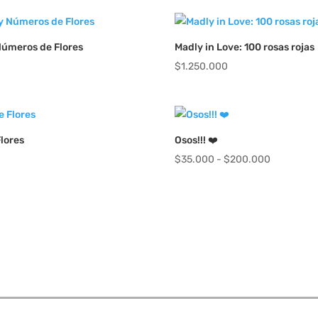
Números de Flores
Madly in Love: 100 rosas rojas
$
1.250.000
Flores
Osos!!! ❤️
Rango
$
35.000
-
$
200.000
de
precios:
desde
$35.000
hasta
$200.000