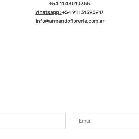
+54 11 48010355
Whatsapp:
+54 911 31595917
info@armandofloreria.com.ar