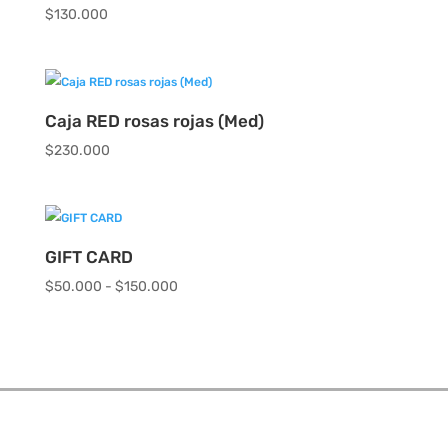
$
130.000
Caja RED rosas rojas (Med)
$
230.000
GIFT CARD
Rango
$
50.000
-
$
150.000
de
precios:
desde
$50.000
hasta
$150.000