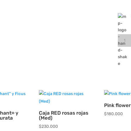
Lilium
blanco
en
elegan
florero
botell
cantid
Pink flower
phant» y
Caja RED rosas rojas
$
180.000
urata
(Med)
$
230.000