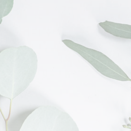
Contacto
+54 11 48010355
Whatsapp:
+54 911 31595917
info@armandofloreria.com.ar