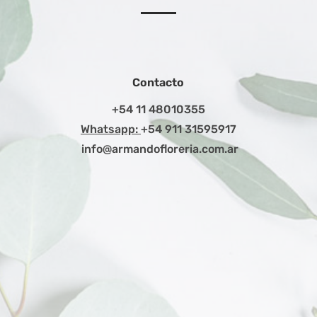
Contacto
+54 11 48010355
Whatsapp:
+54 911 31595917
info@armandofloreria.com.ar