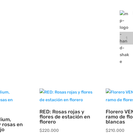
SPA
Box
y
Bolsa
de
flores
Purez
cantid
RED: Rosas rojas y
Florero VE
flores de estación en
ramo de flo
lium,
florero
blancas
 rosas en
jo
$
220.000
$
210.000