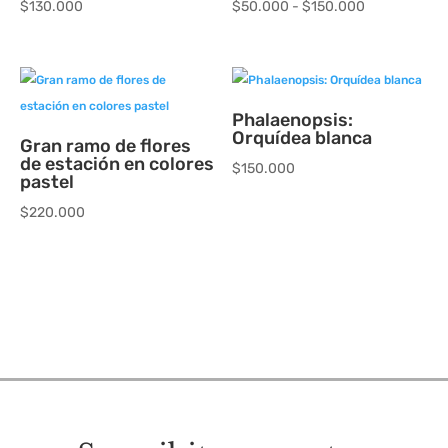
Rango
$
130.000
$
50.000
-
$
150.000
de
precios:
desde
$50.000
Phalaenopsis:
Orquídea blanca
hasta
Gran ramo de flores
de estación en colores
$150.000
$
150.000
pastel
$
220.000