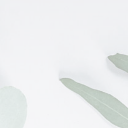
Dirección
Ayacucho 1785 – Recoleta
Montevideo 1683 - Retiro
Contacto
+54 11 48010355
Whatsapp:
+54 911 31595917
info@armandofloreria.com.ar
Horarios
Recoleta: