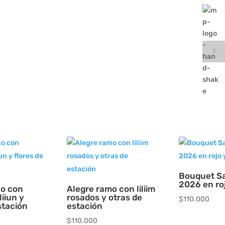
Ramo
del
florist
cantid
Bouquet Sa
2026 en roj
co con
Alegre ramo con liliim
liiun y
rosados y otras de
$
110.000
stación
estación
$
110.000