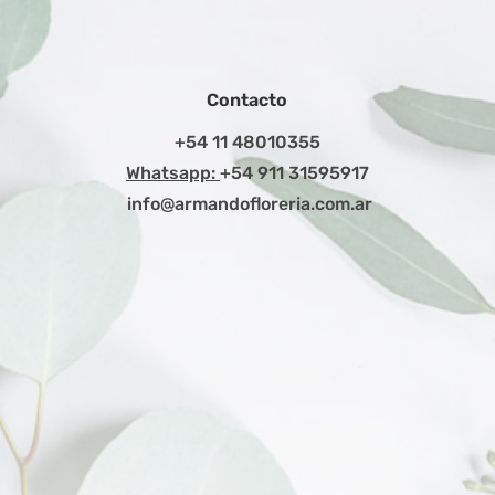
Contacto
+54 11 48010355
Whatsapp:
+54 911 31595917
info@armandofloreria.com.ar