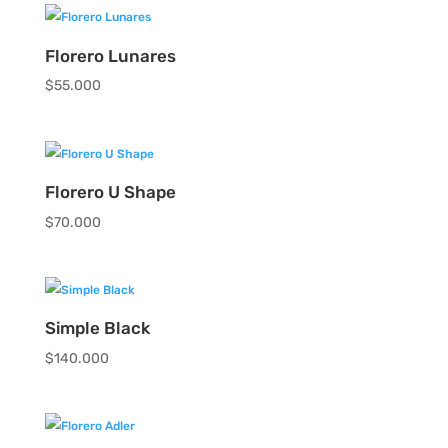
precios:
desde
$110.000
Florero Lunares
hasta
$
55.000
$145.000
Florero U Shape
$
70.000
Simple Black
$
140.000