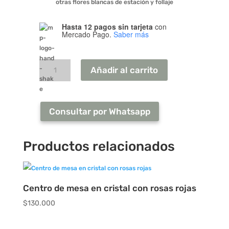
otras flores blancas de estación y follaje
Hasta 12 pagos sin tarjeta
con
Mercado Pago.
Saber más
Centro
de
mesa
Añadir al carrito
alargado
con
rosas
y
Consultar por Whatsapp
flores
de
estación
Productos relacionados
colores
pastel
cantidad
Centro de mesa en cristal con rosas rojas
$
130.000