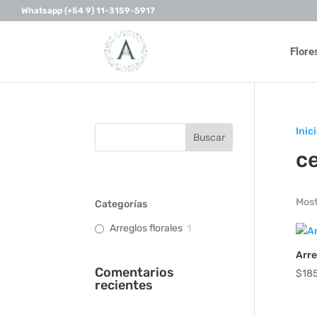
Whatsapp (+54 9) 11-3159-5917
Flore
Inic
c
Most
Categorías
Arreglos florales
1
Arre
Comentarios
$
18
recientes