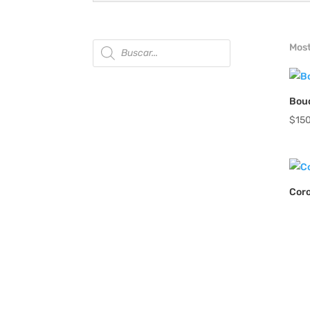
Búsqueda
Most
de
productos
Bou
$
15
Coro